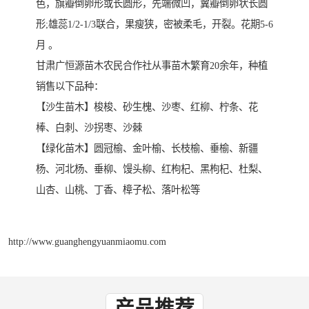
色，旗瓣倒卵形或长圆形，先端微凹，翼瓣倒卵状长圆
形;雄蕊1/2-1/3联合，果瘦狭，密被柔毛，开裂。花期5-6
月 。
甘肃广恒源苗木农民合作社从事苗木繁育20余年，种植
销售以下品种：
【沙生苗木】梭梭、砂生槐、沙枣、红柳、柠条、花
棒、白刺、沙拐枣、沙棘
【绿化苗木】圆冠榆、金叶榆、长枝榆、垂榆、新疆
杨、河北杨、垂柳、馒头柳、红枸杞、黑枸杞、杜梨、
山杏、山桃、丁香、樟子松、落叶松等
http://www.guanghengyuanmiaomu.com
产品推荐