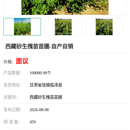
西藏砂生槐苗苗圃-自产自销
面议
价格：
产品数量：
100000.00个
发货地址：
甘肃省张掖临泽县
关键词：
西藏砂生槐苗苗圃
发布日期：
2026-08-08
阅 读 量：
459