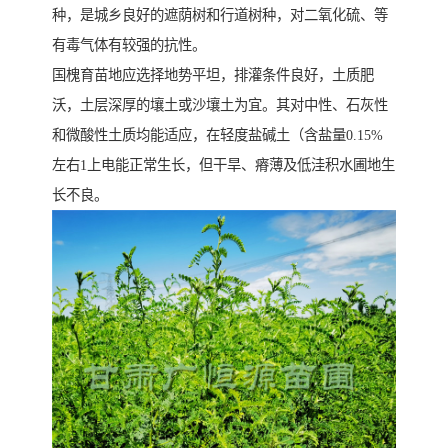
种，是城乡良好的遮荫树和行道树种，对二氧化硫、等
有毒气体有较强的抗性。
国槐育苗地应选择地势平坦，排灌条件良好，土质肥
沃，土层深厚的壤土或沙壤土为宜。其对中性、石灰性
和微酸性土质均能适应，在轻度盐碱土（含盐量0.15%
左右1上电能正常生长，但干旱、瘠薄及低洼积水圃地生
长不良。