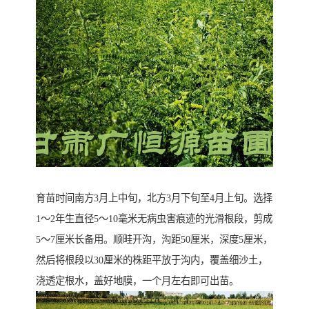
育苗时间南方3月上中旬，北方3月下旬至4月上旬。选择
1～2年生直径5～10毫米无病虫害痕迹的光滑根段，剪成
5～7厘米长备用。顺畦开沟，沟距50厘米，深度5厘米，
然后将根段以30厘米的株距平放于沟内，覆盖细沙土，
浇透定根水，盖好地膜，一个月左右即可出苗。