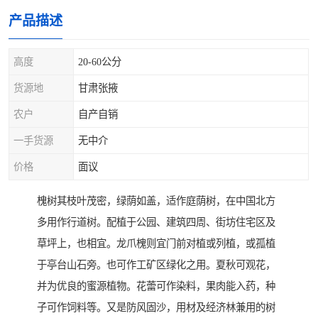
产品描述
高度
20-60公分
货源地
甘肃张掖
农户
自产自销
一手货源
无中介
价格
面议
槐树其枝叶茂密，绿荫如盖，适作庭荫树，在中国北方
多用作行道树。配植于公园、建筑四周、街坊住宅区及
草坪上，也相宜。龙爪槐则宜门前对植或列植，或孤植
于亭台山石旁。也可作工矿区绿化之用。夏秋可观花，
并为优良的蜜源植物。花蕾可作染料，果肉能入药，种
子可作饲料等。又是防风固沙，用材及经济林兼用的树