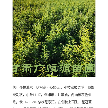
落叶多枝灌木。树冠高不及50cm，小枝密被柔毛，顶端
硬刺状，小叶11-17，倒卵形，近革质，两面被灰色柔
毛，长0.6-1.3cm;总状花序短，在侧枝上顶生，花冠蓝