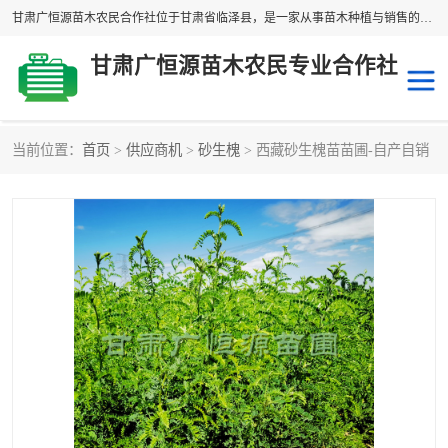
甘肃广恒源苗木农民合作社位于甘肃省临泽县，是一家从事苗木种植与销售的农民合作组织，合作社拥有苗木基地1500多亩，种植苗木品种40多个，年产各类苗木2000多万株。主营：白刺苗、红柳苗、梭梭苗等，我们以“种植一流的苗子，诚信经营”的经营理念，竭诚为每一位客户做优质的服务，欢迎来电咨询！
甘肃广恒源苗木农民专业合作社
当前位置：
首页
>
供应商机
>
砂生槐
> 西藏砂生槐苗苗圃-自产自销
新疆杨
梭梭苗
圆冠榆
柠条
杜梨
白刺苗
沙枣树
红柳苗
沙棘苗
柽柳苗
砂生槐
四翅滨藜