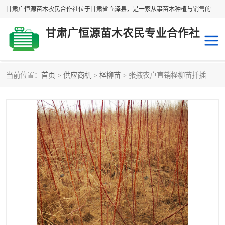
甘肃广恒源苗木农民合作社位于甘肃省临泽县，是一家从事苗木种植与销售的农民合作组织，合作社拥有苗木基地1500多亩，种植苗木品种40多个，年产各类苗木2000多万株。主营：白刺苗、红柳苗、梭梭苗等，我们以“种植一流的苗子，诚信经营”的经营理念，竭诚为每一位客户做优质的服务，欢迎来电咨询！
甘肃广恒源苗木农民专业合作社
当前位置：
首页
>
供应商机
>
柽柳苗
> 张掖农户直销柽柳苗扦插
新疆杨
梭梭苗
圆冠榆
柠条
杜梨
白刺苗
沙枣树
红柳苗
沙棘苗
柽柳苗
砂生槐
四翅滨藜