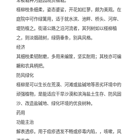
常被栽种为庭园观赏植栽。
柽柳枝条细柔，姿态婆娑，开花如红蓼，颇为美观。在
庭院中可作绿篱用，适于就水滨、池畔、桥头、河岸、
堤防植之。街道公路之沿河流者，其列树如以柽柳植
之，则淡烟疏树，绿荫垂条，别具风格。
经济
其细枝柔韧耐磨，多用来编筐，坚实耐用；其枝亦可编
耱和农具柄把。
防风绿化
柽柳是可以生长在荒漠、河滩或盐碱地等恶劣环境中的
顽强植物，是能适应干旱沙漠和滨海盐土生存、防风固
沙、改造盐碱地、绿化环境的优良树种。
药用
功能主治
解表透疹。用于痘疹透发不畅或疹毒内陷，，咳嗽，风