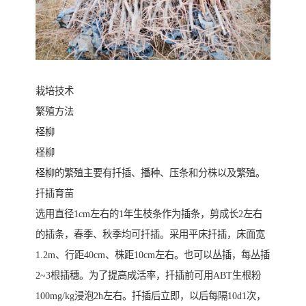
栽培技术
繁殖方法
柽柳
柽柳
柽柳的繁殖主要有扦插、播种、压条和分株以及繁殖。
扦插育苗
选用直径1cm左右的1年生枝条作为插条，剪成长2左右
的插条，春季、秋季均可扦插。采用平床扦插，床面宽
1.2m、行距40cm、株距10cm左右。也可以丛插，每丛插
2~3根插穗。为了提高成活率，扦插前可用ABT生根粉
100mg/kg浸泡2h左右。扦插后立即，以后每隔10d1次，