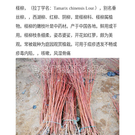
柽柳，（拉丁学名：Tamarix chinensis Lour.），别名垂
丝柳，，西湖柳、红柳、阴柳，是柽柳科、柽柳属植
物。柽柳的嫩枝叶是中药材。产于中国各地。鲜用或干
用。柽柳枝条细柔，姿态婆娑，开花如红蓼，颇为美
观。常被栽种为庭园观赏植栽。可用于痘疹透发不畅或
疹毒内陷，，咳嗽，风湿骨痛